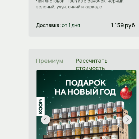
Чай листовой Tisun из 6 баночек: черный,
зеленый, улун, синий и каркаде
1 159 руб.
Доставка:
от 1 дня
Премиум
Рассчитать
стоимость